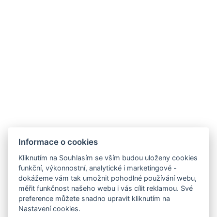
Toaletní potřeby zdarma
Typy postelí : 1x Velká manželská postel
Velikost postele : Šířka: 200cm, Délka: 200cm
Počet ložnic : 1
Počet místností : 1
REZERVOVAT NYNÍ
Informace o cookies
Kliknutím na Souhlasím se vším budou uloženy cookies
ZPĚT NA POKOJE
funkční, výkonnostní, analytické i marketingové -
dokážeme vám tak umožnit pohodlné používání webu,
měřit funkčnost našeho webu i vás cílit reklamou. Své
preference můžete snadno upravit kliknutím na
E-mail: recepce@hotel99.cz
Nastavení cookies.
Tel.:+420 702 254 124