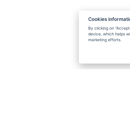
Cookies informat
By clicking on "Accept
device, which helps wi
marketing efforts.
Bezručovo údolí
Bezručovo údolí, das im Jahr 2002 zum
Naturpark erklärt wurde, entstand durch das
Wirken des Flusses Chomutovka und ist heute
eines der längsten, tiefsten und auch
malerischsten Täler des Erzgebirges. Daher ist
es auch ein beliebtes Reiseziel.