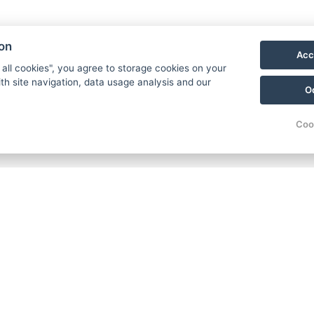
Kamencové jezero
ion
Acc
Die weltweite Einzigartigkeit des Kamencové
 all cookies", you agree to storage cookies on your
jezero macht es zu einem sehr beliebten
th site navigation, data usage analysis and our
O
Erholungsgebiet. Der Erholungspark bietet
Besuchern daher nicht nur einen
u
Coo
hervorragend ausgestatteten Campingplatz,
d
sondern auch Hütten und weitere
u
Unterkunftsmöglichkeiten. Einen Urlaub am
g
See voller Heilwasser können nicht nur
H
Familien mit Kindern verbringen, denen der
I
Park eine Fülle an Unterhaltung bietet,
g
sondern auch Menschen, die einen Aktivurlaub
suchen.