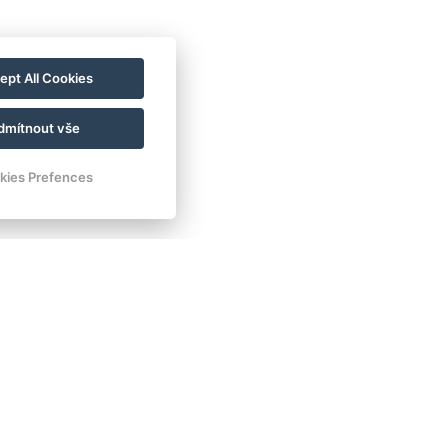
ept All Cookies
Zoo Chomutov
dmítnout vše
Der Zoopark Chomutov wurde 1975 gegründet
nd ist auf die Zucht von Tieren spezialisiert,
kies Prefences
ie aus der Paläarktis stammen. Diese Region
mfasst Eurasien, aus dem der Großteil der
ehaltenen Tiere stammt, sowie Nordafrika.
ier können Sie über 160 Tierarten mit 1.000
ndividuen beobachten, darunter 14
efährdete Arten, die in europäische
Erhaltungsprogramme aufgenommen
wurden.