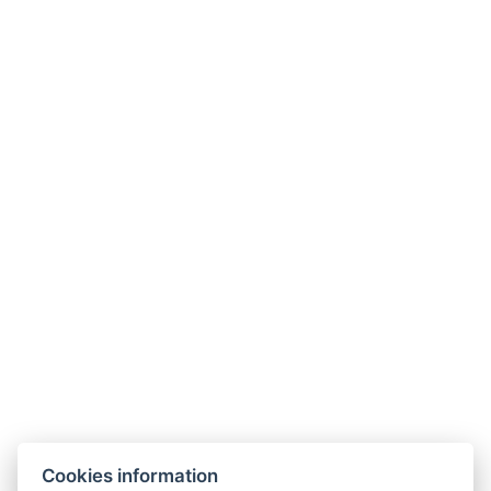
Tragbarer Ventilator
Tägliche Reinigung
Kostenlose Toilettenartikel
Arten von Betten : 1x Großes Doppelbett
Bettgröße : Breite: 200cm, Länge: 200cm
Anzahl der Schlafzimmer : 1
Anzahl der Zimmer : 1
JETZT BUCHEN
Cookies information
ZURÜCK ZU DEN ZIMMERN